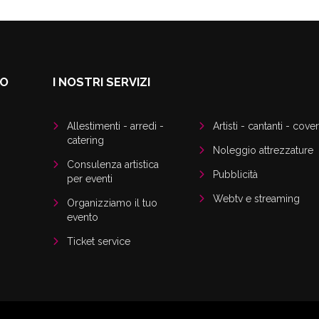
DO
I NOSTRI SERVIZI
Allestimenti - arredi -
Artisti - cantanti - cover
catering
Noleggio attrezzature
Consulenza artistica
Pubblicità
per eventi
Webtv e streaming
Organizziamo il tuo
evento
Ticket service