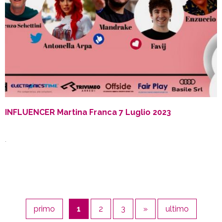
INFLUENCER Martina Franca 7 Luglio 2023
.
primo
1
2
3
»
ultimo